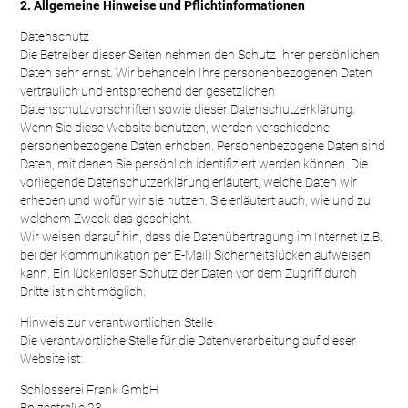
2. Allgemeine Hinweise und Pflichtinformationen
Datenschutz
Die Betreiber dieser Seiten nehmen den Schutz Ihrer persönlichen
Daten sehr ernst. Wir behandeln Ihre personenbezogenen Daten
vertraulich und entsprechend der gesetzlichen
Datenschutzvorschriften sowie dieser Datenschutzerklärung.
Wenn Sie diese Website benutzen, werden verschiedene
personenbezogene Daten erhoben. Personenbezogene Daten sind
Daten, mit denen Sie persönlich identifiziert werden können. Die
vorliegende Datenschutzerklärung erläutert, welche Daten wir
erheben und wofür wir sie nutzen. Sie erläutert auch, wie und zu
welchem Zweck das geschieht.
Wir weisen darauf hin, dass die Datenübertragung im Internet (z.B.
bei der Kommunikation per E-Mail) Sicherheitslücken aufweisen
kann. Ein lückenloser Schutz der Daten vor dem Zugriff durch
Dritte ist nicht möglich.
Hinweis zur verantwortlichen Stelle
Die verantwortliche Stelle für die Datenverarbeitung auf dieser
Website ist:
Schlosserei Frank GmbH
Boizestraße 23