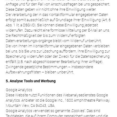
Anfrage und für den Fall von Anschlussfragen bei uns gespeichert.
Diese Daten geben wir nicht ohne Ihre Einwilligung weiter.
Die Verarbeitung der in das Kontaktformular eingegebenen Daten
erfolgt somit ausschließlich auf Grundlage Ihrer Einwilligung (Art. 6
Abs. 1 lit. a DSGVO). Sie können diese Einwilligung jederzeit
widerrufen. Dazu reicht eine formlose Mitteilung per E-Mail an uns.
Die Rechtmäßigkeit der bis zum Widerruf erfolgten
Datenverarbeitungsvorgänge bleibt vom Widerruf unberührt.
Die von Ihnen im Kontaktformular eingegebenen Daten verbleiben
bei uns, bis Sie uns zur Löschung auffordern, Ihre Einwilligung zur
Speicherung widerrufen oder der Zweck für die Datenspeicherung
entfällt (z.B. nach abgeschlossener Bearbeitung Ihrer Anfrage).
Zwingende gesetzliche Bestimmungen – insbesondere
Aufbewahrungsfristen – bleiben unberührt.
5. Analyse Tools und Werbung
Google Analytics
Diese Website nutzt Funktionen des Webanalysedienstes Google
Analytics. Anbieter ist die Google Inc., 1600 Amphitheatre Parkway,
Mountain View, CA 94043, USA.
Google Analytics verwendet so genannte „Cookies“. Das sind
Textdateien, die auf Ihrem Computer gespeichert werden und die