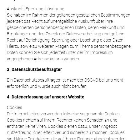
Auskunft, Sperrung, Löschung
Sie haben im Rahmen der geltenden gesetzlichen Bestimmungen
jederzeit das Recht auf unentgeltliche Auskunft über Ihre
gespeicherten personenbezogenen Daten, deren Herkunft und
Empfänger und den Zweck der Datenverarbeitung und ggf. ein
Recht auf Berichtigung, Sperrung oder Löschung dieser Daten.
Hierzu sowie zu weiteren Fragen zum Thema personenbezogene
Daten können Sie sich jederzeit unter der im Impressum
angegebenen Adresse an uns wenden.
3. Datenschutzbeauftragter
Ein Datenschutzbeauftragter ist nach der DSGVO bei uns nicht
erforderlich und wurde auch nicht berufen.
4. Datenerfassung auf unserer Website
Cookies
Die Internetseiten verwenden teilweise so genannte Cookies.
Cookies richten auf Ihrem Rechner keinen Schaden an und
enthalten keine Viren. Cookies dienen dazu, unser Angebot
nutzerfreundlicher, effektiver und sicherer zu machen. Cookies
sind kleine Textdateien, die auf Ihrem Rechner abgelegt werden