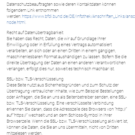
Datenschutzbeauftragten sowie deren Kontaktdaten können
folgendem Link entnommen
werden:
https://www.bfdi.bund.de/DE/Infothek/Anschriften_Links/ansch
node.html
.
Recht auf Datenübertragbarkeit
Sie haben das Recht, Daten, die wir auf Grundlage Ihrer
Einwilligung oder in Erfüllung eines Vertrags automatisiert
verarbeiten, an sich oder an einen Dritten in einem gängigen,
maschinenlesbaren Format aushändigen zu lassen. Sofern Sie die
direkte Übertragung der Daten an einen anderen Verantwortlichen
verlangen, erfolgt dies nur, soweit es technisch machbar ist.
SSL- bzw. TLS-Verschlüsselung
Diese Seite nutzt aus Sicherheitsgründen und zum Schutz der
Übertragung vertraulicher Inhalte, wie zum Beispiel Bestellungen
oder Anfragen, die Sie an uns als Seitenbetreiber senden, eine SSL-
bzw. TLS-Verschlüsselung. Eine verschlüsselte Verbindung
erkennen Sie daran, dass die Adresszeile des Browsers von “http://”
auf “https://” wechselt und an dem Schloss-Symbol in Ihrer
Browserzeile. Wenn die SSL- bzw. TLS-Verschlüsselung aktiviert ist,
können die Daten, die Sie an uns übermitteln, nicht von Dritten
mitgelesen werden.